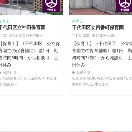
保育士
保育士
千代田区立神田保育園
千代田区立四番町保育園
〒101-0063 東京都千代田区
〒102-0081 東京都千代田区
【保育士】《千代田区 公立保
【保育士】《千代田区 公立
育園での保育補助》週1日 勤
育園での保育補助》週1日 勤
務時間3時間～から相談可 土
務時間3時間～から相談可 土
日休み
日休み
派遣社員
派遣社員
未経験者OK, 社会保険あり, 有給休
未経験者OK, 有給休暇, 制服貸与, 
暇, 制服貸与
務時間応相談, 手当あり