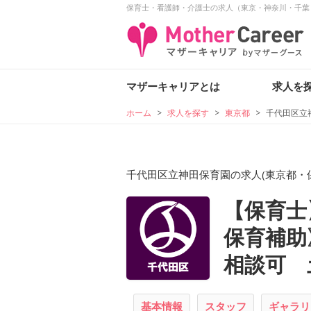
保育士・看護師・介護士の求人（東京・神奈川・千葉
マザーキャリアとは
求人を
ホーム
>
求人を探す
>
東京都
>
千代田区立
千代田区立神田保育園の求人(東京都・
【保育士
保育補助
相談可 
基本情報
スタッフ
ギャラリ