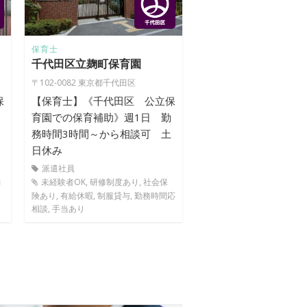
保育士
千代田区立麹町保育園
〒102-0082 東京都千代田区
保
【保育士】《千代田区 公立保
育園での保育補助》週1日 勤
務時間3時間～から相談可 土
日休み
派遣社員
勤
未経験者OK, 研修制度あり, 社会保
険あり, 有給休暇, 制服貸与, 勤務時間応
相談, 手当あり