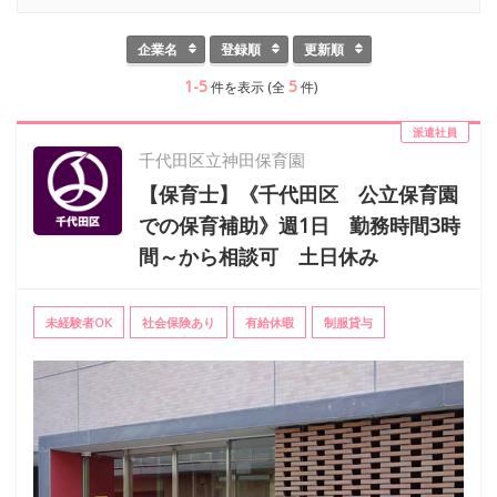
企業名
登録順
更新順
1-5
5
件を表示 (全
件)
派遣社員
千代田区立神田保育園
【保育士】《千代田区 公立保育園
での保育補助》週1日 勤務時間3時
間～から相談可 土日休み
未経験者OK
社会保険あり
有給休暇
制服貸与