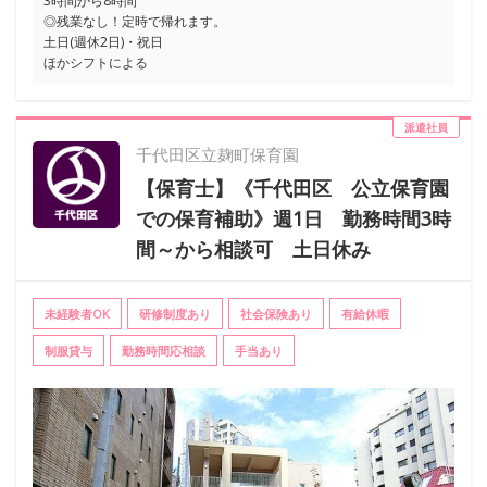
3時間から8時間
◎残業なし！定時で帰れます。
土日(週休2日)・祝日
ほかシフトによる
派遣社員
千代田区立麹町保育園
【保育士】《千代田区 公立保育園
での保育補助》週1日 勤務時間3時
間～から相談可 土日休み
未経験者OK
研修制度あり
社会保険あり
有給休暇
制服貸与
勤務時間応相談
手当あり