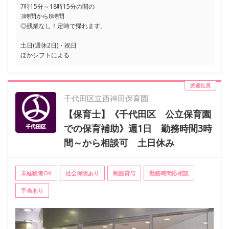
7時15分～18時15分の間の
3時間から8時間
◎残業なし！定時で帰れます。
土日(週休2日)・祝日
ほかシフトによる
派遣社員
千代田区立西神田保育園
【保育士】《千代田区 公立保育園
での保育補助》週1日 勤務時間3時
間～から相談可 土日休み
未経験者OK
社会保険あり
制服貸与
勤務時間応相談
手当あり